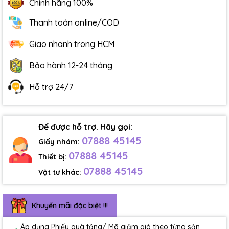
Chính hãng 100%
Thanh toán online/COD
Giao nhanh trong HCM
Bảo hành 12-24 tháng
Hỗ trợ 24/7
Để được hỗ trợ. Hãy gọi:
07888 45145
Giấy nhám:
07888 45145
Thiết bị:
07888 45145
Vật tư khác:
Khuyến mãi đặc biệt !!!
Áp dụng Phiếu quà tặng/ Mã giảm giá theo từng sản