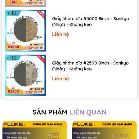
được dải điện trở từ 0,1 Ω đến 50 MΩ, dải điện
dung từ 1 nF đến 9999 μF, dải tần số từ 5 Hz đến
Giấy nhám dĩa #3000 8inch - Sankyo
200 kHz và dải nhiệt độ từ -40 °C đến +400 °C .
(Nhật) - Không keo
Liên hệ
Giấy nhám dĩa #2500 8inch - Sankyo
(Nhật) - Không keo
Liên hệ
SẢN PHẨM
LIÊN QUAN