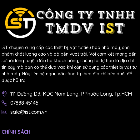
IST chuyên cung cấp các thiết bị, vật tư tiêu hao nhà máy, sản
phẩm chất lượng cao và độ bền vượt trội. Với cam kết mang đến
sự hài lòng tuyệt đối cho khách hàng, chúng tôi tự hào là địa chỉ
tin cậy mà bạn có thể dựa vào khi cần sử dụng các thiết bị vật tư
nhà máy. Hãy liên hệ ngay với công ty theo địa chỉ bên dưới để
được hỗ trợ.
Ghi ở chế độ Tối thiểu/Tối đa và Trung bình
: Đây
là tính năng giúp Đồng hồ vạn năng hiệu dụng thực
111 Đường D3, KDC Nam Long, P.Phước Long, Tp.HCM
Fluke 28 II Ex ghi lại các giá trị tối thiểu, tối đa và
07888 45145
trung bình của các thông số đo lường. Đồng hồ vạn
sale@ist.com.vn
năng hiệu dụng thực Fluke 28 II Ex có thể ghi ở chế
độ Tối thiểu/Tối đa và Trung bình trong 100 giây
CHÍNH SÁCH
hoặc liên tục, giúp bạn theo dõi các thay đổi của các