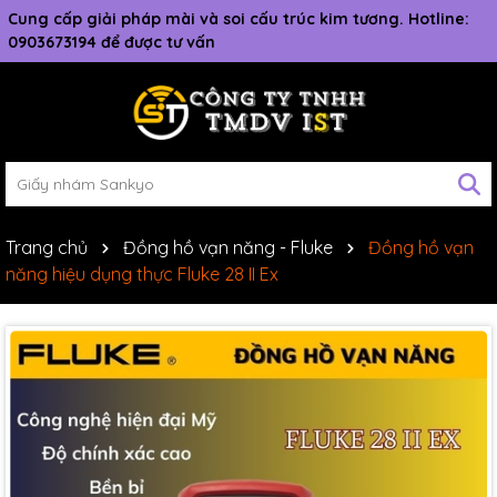
Cung cấp giải pháp mài và soi cấu trúc kim tương. Hotline:
0903673194 để được tư vấn
Trang chủ
Đồng hồ vạn năng - Fluke
Đồng hồ vạn
năng hiệu dụng thực Fluke 28 II Ex