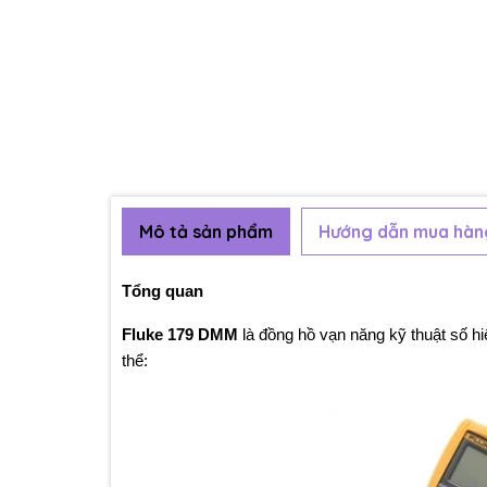
Mô tả sản phẩm
Hướng dẫn mua hàn
Tổng quan
Fluke 179 DMM
là đồng hồ vạn năng kỹ thuật số h
thể: