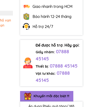
Giao nhanh trong HCM
Bảo hành 12-24 tháng
hồ vạn
vạn
Hỗ trợ 24/7
Để được hỗ trợ. Hãy gọi:
07888
Giấy nhám:
45145
07888 45145
Thiết bị:
07888
Vật tư khác:
45145
Khuyến mãi đặc biệt !!!
Áp dụng Phiếu quà tặng/ Mã