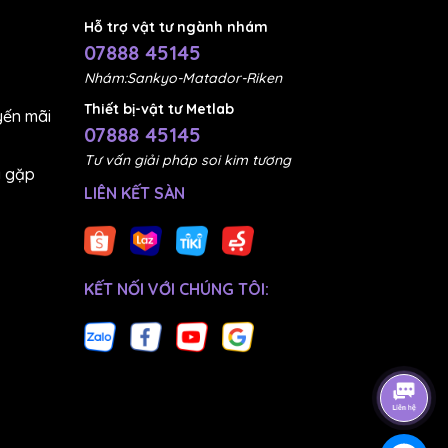
Hỗ trợ vật tư ngành nhám
07888 45145
Nhám:Sankyo-Matador-Riken
Thiết bị-vật tư Metlab
ến mãi
07888 45145
Tư vấn giải pháp soi kim tương
g gặp
LIÊN KẾT SÀN
KẾT NỐI VỚI CHÚNG TÔI: