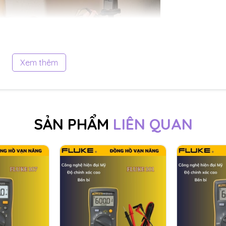
Xem thêm
SẢN PHẨM
LIÊN QUAN
(177, 179)
 biến đổi nhanh
hác