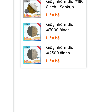
Giấy nhám dĩa #180
8inch - Sankyo
(Nhật) - Có keo
Liên hệ
(PSA)
Giấy nhám dĩa
#3000 8inch -
Sankyo (Nhật) -
Liên hệ
Không keo
Giấy nhám dĩa
#2500 8inch -
Sankyo (Nhật) -
Liên hệ
Không keo