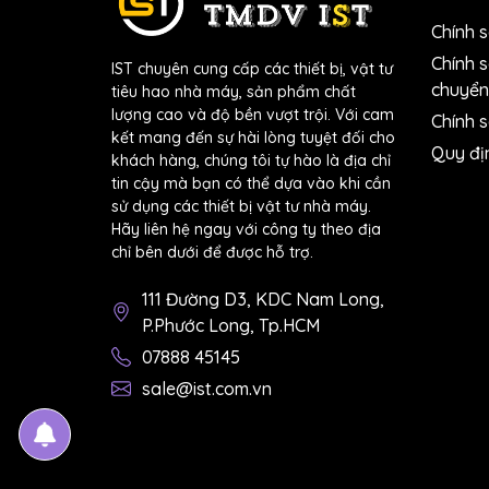
Độ phân giải tố
Chính 
Tối đa
Chính 
IST chuyên cung cấp các thiết bị, vật tư
chuyển
tiêu hao nhà máy, sản phẩm chất
1
Dòng điện xoay chiều (AC)
Độ chính xác
lượng cao và độ bền vượt trội. Với cam
Chính s
kết mang đến sự hài lòng tuyệt đối cho
Quy đị
khách hàng, chúng tôi tự hào là địa chỉ
Độ phân giải tố
tin cậy mà bạn có thể dựa vào khi cần
sử dụng các thiết bị vật tư nhà máy.
Tối đa
Hãy liên hệ ngay với công ty theo địa
chỉ bên dưới để được hỗ trợ.
1
Điện trở
Độ chính xác
111 Đường D3, KDC Nam Long,
P.Phước Long, Tp.HCM
Độ phân giải tố
07888 45145
Tối đa
sale@ist.com.vn
1
Điện dung
Độ chính xác
Độ phân giải tố