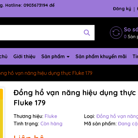
g. Hotline: 0903673194 để
Đăng ký
So s
0
Sản 
chủ
Giới thiệu
Sản phẩm
Sản phẩm khuyến mãi
Ti
ng hồ vạn năng hiệu dụng thực Fluke 179
Đồng hồ vạn năng hiệu dụng thực
Fluke 179
Thương hiệu:
Fluke
Loại:
Đồng hồ vạn năn
Tình trạng:
Còn hàng
Mã sản phẩm:
Đang cậ
Mã giảm giá: