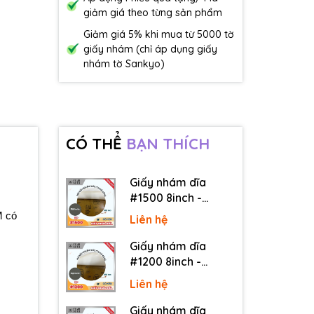
giảm giá theo từng sản phẩm
Giảm giá 5% khi mua từ 5000 tờ
giấy nhám (chỉ áp dụng giấy
nhám tờ Sankyo)
CÓ THỂ
BẠN THÍCH
Giấy nhám dĩa
#1500 8inch -
Sankyo (Nhật) - Có
M có
Liên hệ
keo (PSA)
Giấy nhám dĩa
#1200 8inch -
Sankyo (Nhật) - Có
Liên hệ
keo (PSA)
Giấy nhám dĩa