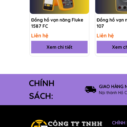
Thông số kỹ thuật
Thông s
ố kỹ thuật
Đồng hồ vạn năng Fluke
Đồng hồ vạn 
1587 FC
107
1
Điện áp DC
Độ chính xác
Liên hệ
Liên hệ
Độ phân giải tố
Xem chi tiết
Xem ch
Tối đa
1
Điện áp AC
Độ chính xác
CHÍNH
GIAO HÀNG 
Độ phân giải tố
Nội thành Hồ C
SÁCH:
Tối đa
1
Dòng điện một chiều (DC)
Độ chính xác
CHÍNH