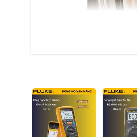
Màn hình số có biểu đồ cột analog và đèn nền 
Chế độ làm mượt cho phép lọc các tín hiệu vào
Dễ dàng thay pin mà không cần mở vỏ
Hộp đựng tiện dụng có vỏ bảo vệ tích hợp
Đo nhanh gấp hai lần các đồng hồ vạn năng k