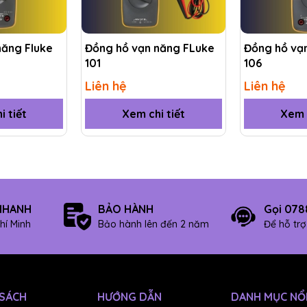
năng Fluke
Đồng hồ vạn năng FLuke
Đồng hồ vạn
101
106
±(0,09% + 2)
Liên hệ
Liên hệ
i đa
0,1 mV
i tiết
Xem chi tiết
Xem c
1000 V
±(1,0% + 3)
NHANH
BẢO HÀNH
Gọi 078
i đa
0,1 mV
hí Minh
Bảo hành lên đến 2 năm
Để hỗ tr
1000 V
±(1,0% + 3)
 SÁCH
HƯỚNG DẪN
DANH MỤC NỔI