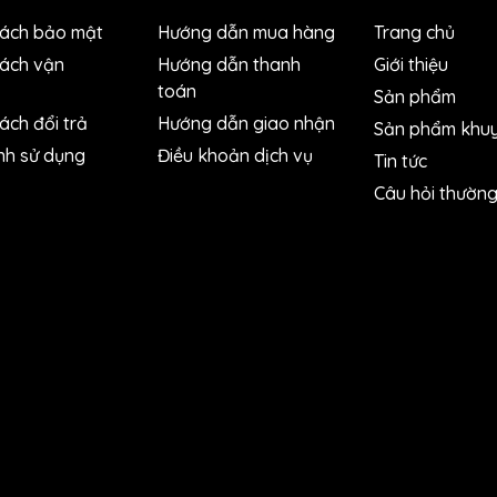
i đa
0,01 mA
sách bảo mật
Hướng dẫn mua hàng
Trang chủ
10 A
sách vận
Hướng dẫn thanh
Giới thiệu
toán
Sản phẩm
±(1,5% + 3)
ách đổi trả
Hướng dẫn giao nhận
Sản phẩm khuy
nh sử dụng
Điều khoản dịch vụ
Tin tức
i đa
0,01 mA
Câu hỏi thườn
10 A
±(0,9% + 1)
i đa
0,1 Ω
50 MΩ
±(1,2% + 2)
i đa
1 nF