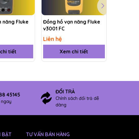
 năng Fluke
Đồng hồ vạn năng Fluke
Đồng hồ v
v3001 FC
77 IV
Liên hệ
Liên hệ
hi tiết
Xem chi tiết
Xem
ĐỔI TRẢ
88 45145
Chính sách đổi trả dễ
ợ ngay
dàng
 BẬT
TƯ VẤN BÁN HÀNG