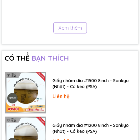
4 Å trong chiều dài cạnh.
Tinh thể kim cương có cấu trúc lập phương
Xem thêm
CÓ THỂ
BẠN THÍCH
Giấy nhám dĩa #1500 8inch - Sankyo
(Nhật) - Có keo (PSA)
Liên hệ
Giấy nhám dĩa #1200 8inch - Sankyo
(Nhật) - Có keo (PSA)