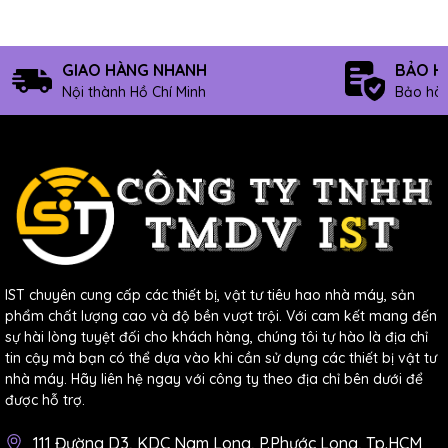
GIAO HÀNG NHANH
BẢO H
Nội thành Hồ Chí Minh
Bảo hàn
4. Sự khác nhau giữa đĩa mài kim cương
với
giấy nhám
là gì?
Đĩa mài kim cương và giấy nhám là hai loại vật liệu mài
khác nhau. Đĩa mài kim cương sử dụng kim cương nhân
IST chuyên cung cấp các thiết bị, vật tư tiêu hao nhà máy, sản
phẩm chất lượng cao và độ bền vượt trội. Với cam kết mang đến
tạo đính trên bề mặt đĩa mài, làm cho quá trình mài
sự hài lòng tuyệt đối cho khách hàng, chúng tôi tự hào là địa chỉ
tin cậy mà bạn có thể dựa vào khi cần sử dụng các thiết bị vật tư
nhanh hơn và hiệu quả hơn so với giấy nhám thông
nhà máy. Hãy liên hệ ngay với công ty theo địa chỉ bên dưới để
được hỗ trợ.
thường.
111 Đường D3, KDC Nam Long, P.Phước Long, Tp.HCM