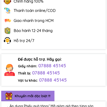
Chính hãng 100%
Thanh toán online/COD
Giao nhanh trong HCM
Bảo hành 12-24 tháng
Hỗ trợ 24/7
Để được hỗ trợ. Hãy gọi:
07888 45145
Giấy nhám:
07888 45145
Thiết bị:
07888 45145
Vật tư khác:
Khuyến mãi đặc biệt !!!
Áp dụng Phiếu quà tặng/ Mã giảm giá theo từng sản