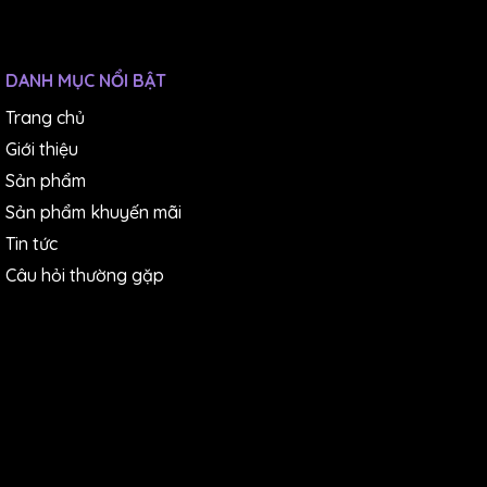
trường Việt Nam
.
DANH MỤC NỔI BẬT
METLAB
là thương hiệu nổi tiếng với các dòng sản
Trang chủ
phẩm chuẩn bị mẫu kim tương như:
Giới thiệu
Sản phẩm
Máy mài, máy đánh bóng mẫu, máy cắt mẫu, máy đúc
Sản phẩm khuyến mãi
mẫu (ép mẫu)
Tin tức
Câu hỏi thường gặp
Vật tư tiêu hao:
Đá cắt, giấy nhám, đĩa mài kim
cương,bột đúc mẫu, dung dịch mài & đánh bóng
mẫu…
Các sản phẩm của chúng tôi có giá cạnh tranh hơn so
với các đối thủ khác cùng phân khúc trên thị trường