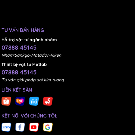
như:
Buehler, Allied, Struer.
Tham khảo thêm các vật tư chuẩn bị mẫu:
TƯ VẤN BÁN HÀNG
Vải đánh bóng (polishing cloth)
Tại đây
Hỗ trợ vật tư ngành nhám
07888 45145
Dung dịch đánh bóng kim
Nhám:Sankyo-Matador-Riken
cương (Polycrystalline) & (Monocrystalline)
Tại
Thiết bị-vật tư Metlab
07888 45145
đây
Tư vấn giải pháp soi kim tương
LIÊN KẾT SÀN
Bột đúc nóng
Tại đây
Epoxy đúc ngụi
Tại đây
Thông tin liên hệ
KẾT NỐI VỚI CHÚNG TÔI:
Anh/chị vui lòng liên hệ với chúng tôi theo địa chỉ bên