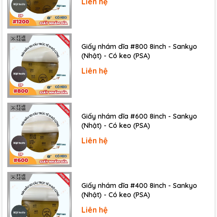
Liên hệ
Giấy nhám dĩa #800 8inch - Sankyo
Hình ảnh bề mặt của hạt mài kim cương với các kích thước
(Nhật) - Có keo (PSA)
(10um, 20um, 100um) được chụp dưới kính hiển vi điện tử (SEM)
Liên hệ
3. Ưu điểm và công dụng đĩa mài kim
cương:
Giấy nhám dĩa #600 8inch - Sankyo
(Nhật) - Có keo (PSA)
MD FLEXIBLE PIANO DIAMOND DISCS
80 GRIT
Liên hệ
giảm các quy trình mài xuống chỉ còn một vài bước mài,
giúp giảm thời gian chuẩn bị mẫu ở công đoạn mài mẫu.
Giấy nhám dĩa #400 8inch - Sankyo
(Nhật) - Có keo (PSA)
Đĩa FLEXIBLE PIANO DIAMOND thay thế các giấy
Liên hệ