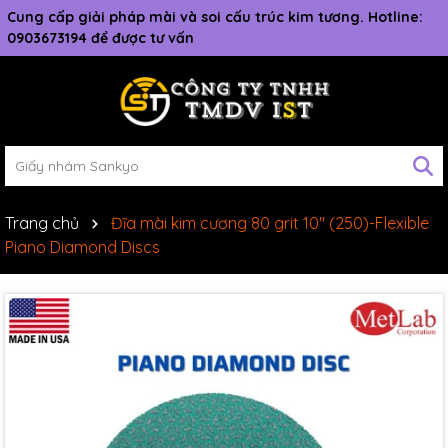
Cung cấp giải pháp mài và soi cấu trúc kim tương. Hotline:
0903673194 để được tư vấn
Trang chủ
Đĩa mài kim cương 80 grit 10" (250)-Flexible
Piano Diamond Discs