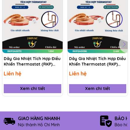
Dây Gia Nhiệt Tích Hợp Điều
Dây Gia Nhiệt Tích Hợp Điều
Khiển Thermostat (RKP)
Khiển Thermostat (RKP)
RKP2A0072 1.8M
RKP2A0096 2.4M
Liên hệ
Liên hệ
Xem chi tiết
Xem chi tiết
3. Tính linh hoạt cao
:
GIAO HÀNG NHANH
BẢO H
Với khả năng cuộn lại và tùy chỉnh chiều dài,
Nội thành Hồ Chí Minh
Bảo hàn