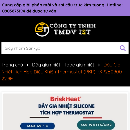
Cung cấp giải pháp mài và soi cấu trúc kim tương. Hotline:
0903673194 để được tư vấn
Trang chủ
Dây gia nhiệt - Tape gia nhiệt
Dây Gia
Nhiệt Tích Hợp Điều Khiển Thermostat (RKP) RKP2B0900
22.9M