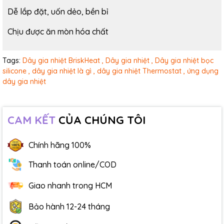
Dễ lắp đặt, uốn dẻo, bền bỉ
Chịu được ăn mòn hóa chất
Tags:
Dây gia nhiệt BriskHeat ,
Dây gia nhiệt ,
Dây gia nhiệt bọc
silicone ,
dây gia nhiệt là gì ,
dây gia nhiệt Thermostat ,
ứng dụng
dây gia nhiệt
CAM KẾT
CỦA CHÚNG TÔI
Chính hãng 100%
Thanh toán online/COD
Giao nhanh trong HCM
Bảo hành 12-24 tháng