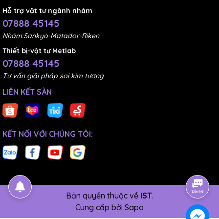
Hỗ trợ vật tư ngành nhám
07888 45145
Nhám:Sankyo-Matador-Riken
Thiết bị-vật tư Metlab
07888 45145
Tư vấn giải pháp soi kim tương
LIÊN KẾT SÀN
KẾT NỐI VỚI CHÚNG TÔI:
Bản quyền thuộc về
IST
.
Cung cấp bởi
Sapo