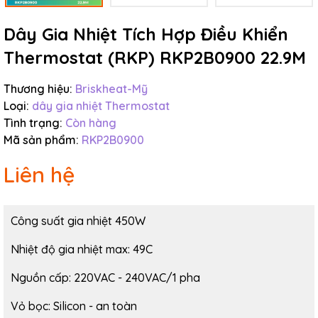
Ngày hết hạn:
Dây Gia Nhiệt Tích Hợp Điều Khiển
Điều kiện:
Thermostat (RKP) RKP2B0900 22.9M
Thương hiệu:
Briskheat-Mỹ
Loại:
dây gia nhiệt Thermostat
Tình trạng:
Còn hàng
Mã sản phẩm:
RKP2B0900
Liên hệ
Công suất gia nhiệt 450W
Nhiệt độ gia nhiệt max: 49C
Nguồn cấp: 220VAC - 240VAC/1 pha
Vỏ bọc: Silicon - an toàn