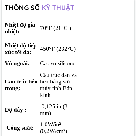
THÔNG SỐ
KỸ THUẬT
Nhiệt độ gia
70°F (21°C )
nhiệt:
Nhiệt độ tiếp
450°F (232°C)
xúc tối đa:
Vỏ ngoài:
Cao su silicone
Cấu trúc đan và
Cấu trúc bên
bện bằng sợi
trong:
thủy tinh Bán
kính
0,125 in (3
Độ dày :
mm)
1,0W/in²
Công suất:
(0,2W/cm²)