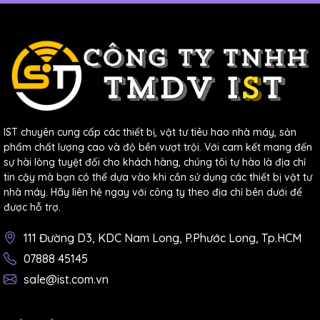
RKP có thể được sử dụng trong nhiều tình
huống khác nhau mà không gặp khó khăn.
Sản phẩm phù hợp với nhiều loại bề mặt khác
nhau, từ kim loại đến nhựa.
Các lưu ý khi sử dụng
IST chuyên cung cấp các thiết bị, vật tư tiêu hao nhà máy, sản
Mặc dù RKP rất dễ sử dụng và an toàn, nhưng người
phẩm chất lượng cao và độ bền vượt trội. Với cam kết mang đến
dùng vẫn nên lưu ý một số điểm sau:
sự hài lòng tuyệt đối cho khách hàng, chúng tôi tự hào là địa chỉ
tin cậy mà bạn có thể dựa vào khi cần sử dụng các thiết bị vật tư
Kiểm tra trước khi lắp đặt
: Đảm bảo rằng bề mặt
nhà máy. Hãy liên hệ ngay với công ty theo địa chỉ bên dưới để
lắp đặt sạch sẽ và khô ráo để đảm bảo hiệu quả tối
được hỗ trợ.
ưu.
111 Đường D3, KDC Nam Long, P.Phước Long, Tp.HCM
Không che phủ băng dán
: Để tránh nguy cơ quá
07888 45145
nhiệt, không nên che phủ băng dán bằng bất kỳ vật
sale@ist.com.vn
liệu nào khác.
Giám sát trong lần đầu sử dụng
: Trong lần đầu