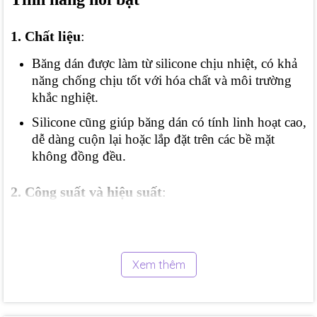
1. Chất liệu
:
Băng dán được làm từ silicone chịu nhiệt, có khả
năng chống chịu tốt với hóa chất và môi trường
khắc nghiệt.
Silicone cũng giúp băng dán có tính linh hoạt cao,
dễ dàng cuộn lại hoặc lắp đặt trên các bề mặt
không đồng đều.
2. Công suất và hiệu suất
:
RKP có công suất 450 Watts, giúp tiết kiệm năng
lượng mà vẫn đảm bảo hiệu quả làm nóng.
Nhiệt độ cài đặt sẵn ở mức: 120
°F (49°C)
Xem thêm