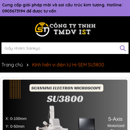
Cung cấp giải pháp mài và soi cấu trúc kim tương. Hotline:
0903673194 để được tư vấn
Trang chủ
Kính hiển vi điện tử Hi-SEM SU3800