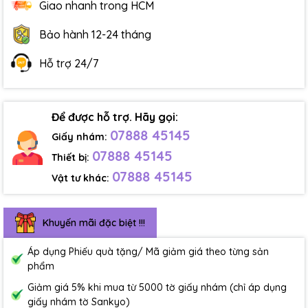
Giao nhanh trong HCM
Bảo hành 12-24 tháng
Hỗ trợ 24/7
Để được hỗ trợ. Hãy gọi:
07888 45145
Giấy nhám:
07888 45145
Thiết bị:
07888 45145
Vật tư khác:
Khuyến mãi đặc biệt !!!
Áp dụng Phiếu quà tặng/ Mã giảm giá theo từng sản
phẩm
Giảm giá 5% khi mua từ 5000 tờ giấy nhám (chỉ áp dụng
giấy nhám tờ Sankyo)