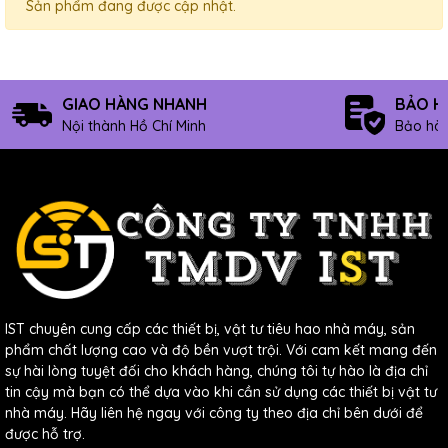
Sản phẩm đang được cập nhật.
GIAO HÀNG NHANH
BẢO H
Nội thành Hồ Chí Minh
Bảo hàn
IST chuyên cung cấp các thiết bị, vật tư tiêu hao nhà máy, sản
phẩm chất lượng cao và độ bền vượt trội. Với cam kết mang đến
sự hài lòng tuyệt đối cho khách hàng, chúng tôi tự hào là địa chỉ
tin cậy mà bạn có thể dựa vào khi cần sử dụng các thiết bị vật tư
nhà máy. Hãy liên hệ ngay với công ty theo địa chỉ bên dưới để
được hỗ trợ.