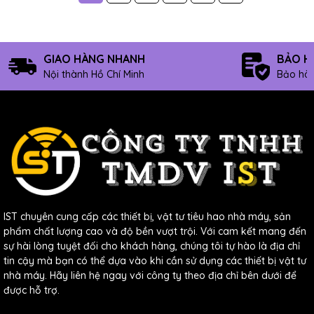
GIAO HÀNG NHANH
BẢO H
Nội thành Hồ Chí Minh
Bảo hàn
IST chuyên cung cấp các thiết bị, vật tư tiêu hao nhà máy, sản
phẩm chất lượng cao và độ bền vượt trội. Với cam kết mang đến
sự hài lòng tuyệt đối cho khách hàng, chúng tôi tự hào là địa chỉ
tin cậy mà bạn có thể dựa vào khi cần sử dụng các thiết bị vật tư
nhà máy. Hãy liên hệ ngay với công ty theo địa chỉ bên dưới để
được hỗ trợ.