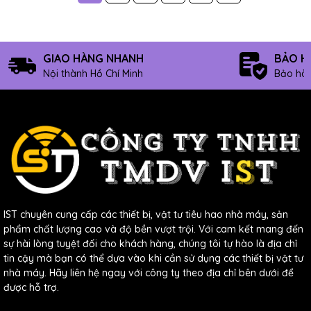
GIAO HÀNG NHANH
BẢO H
Nội thành Hồ Chí Minh
Bảo hàn
IST chuyên cung cấp các thiết bị, vật tư tiêu hao nhà máy, sản
phẩm chất lượng cao và độ bền vượt trội. Với cam kết mang đến
sự hài lòng tuyệt đối cho khách hàng, chúng tôi tự hào là địa chỉ
tin cậy mà bạn có thể dựa vào khi cần sử dụng các thiết bị vật tư
nhà máy. Hãy liên hệ ngay với công ty theo địa chỉ bên dưới để
được hỗ trợ.