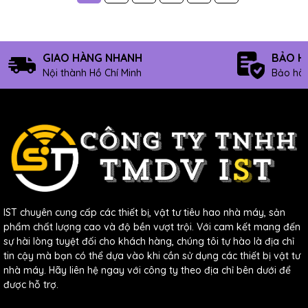
GIAO HÀNG NHANH
BẢO H
Nội thành Hồ Chí Minh
Bảo hàn
IST chuyên cung cấp các thiết bị, vật tư tiêu hao nhà máy, sản
phẩm chất lượng cao và độ bền vượt trội. Với cam kết mang đến
sự hài lòng tuyệt đối cho khách hàng, chúng tôi tự hào là địa chỉ
tin cậy mà bạn có thể dựa vào khi cần sử dụng các thiết bị vật tư
nhà máy. Hãy liên hệ ngay với công ty theo địa chỉ bên dưới để
được hỗ trợ.