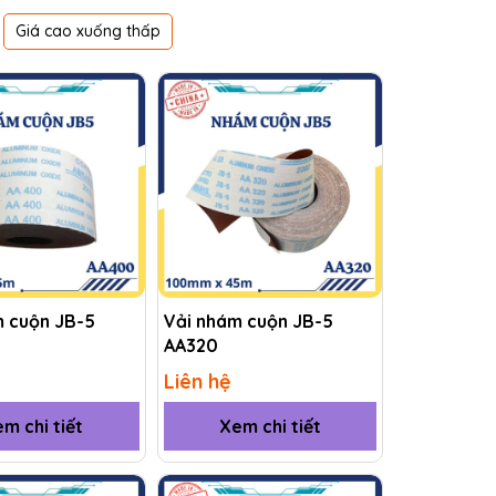
Giá cao xuống thấp
m cuộn JB-5
Vải nhám cuộn JB-5
AA320
Liên hệ
m chi tiết
Xem chi tiết