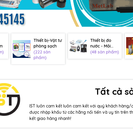
Thiết bị-Vật tư
Thiết bị đo
âm
phòng sạch
nước - Môi
trường
m)
(222 sản
(48 sản phẩm)
phẩm)
Tất cả 
IST luôn cam kết luôn cam kết với quý khách hàng/
được nhập khẩu từ các hãng nổi tiến và uy tín trên t
kết giao hàng nhanh!