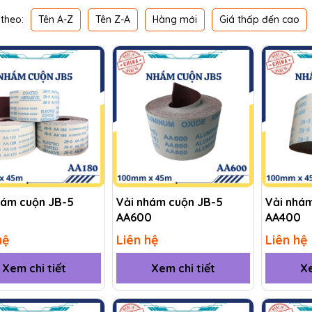
Tên A-Z
Tên Z-A
Hàng mới
Giá thấp đến cao
theo:
hám cuộn JB-5
Vải nhám cuộn JB-5
Vải nhá
AA600
AA400
hệ
Liên hệ
Liên hệ
Xem chi tiết
Xem chi tiết
Xe