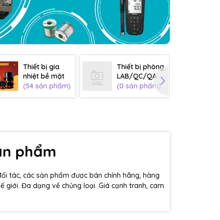
Thiết bị gia
Thiết bị phòng
Th
nhiệt bề mặt
LAB/QC/QA
sơ
(54 sản phẩm)
(0 sản phẩm)
(0
sản phẩm
đối tác, các sản phẩm được bán chính hãng, hàng
hế giới. Đa dạng về chủng loại. Giá cạnh tranh, cam