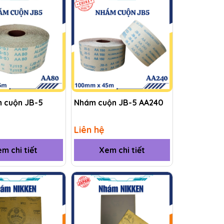
m cuộn JB-5
Nhám cuộn JB-5 AA240
Liên hệ
m chi tiết
Xem chi tiết