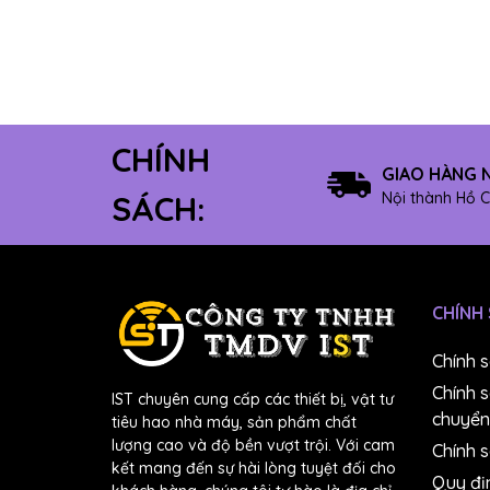
8" Có keo
12" Không keo
10" Không keo
8" Không keo
CHÍNH
Máy mài dây
GIAO HÀNG 
Máy mài module
Nội thành Hồ C
SÁCH:
#4000
#5000
#6000
CHÍNH
#7000
#8000
Chính 
#10000
Chính 
IST chuyên cung cấp các thiết bị, vật tư
Dung dịch chuẩn pH
chuyển
tiêu hao nhà máy, sản phẩm chất
Máy đúc
lượng cao và độ bền vượt trội. Với cam
Chính s
kết mang đến sự hài lòng tuyệt đối cho
Bút đo NO3-
Quy đị