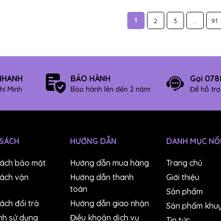
1
2
3
...
91
NHANH
BẢO HÀNH
Gọi 078
hí Minh
Bảo hành lên đến 2 năm
Để hỗ tr
 SÁCH
HƯỚNG DẪN
DANH MỤC NỔI
sách bảo mật
Hướng dẫn mua hàng
Trang chủ
sách vận
Hướng dẫn thanh
Giới thiệu
toán
Sản phẩm
ách đổi trả
Hướng dẫn giao nhận
Sản phẩm khuy
nh sử dụng
Điều khoản dịch vụ
Tin tức