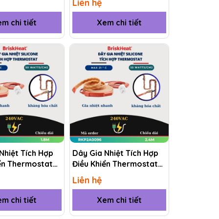
Liên hệ
m chi tiết
Xem chi tiết
Nhiệt Tích Hợp
Dây Gia Nhiệt Tích Hợp
ển Thermostat
Điều Khiển Thermostat
KP2A0072 1.8M
(RKP) RKP2A0096 2.4M
Liên hệ
m chi tiết
Xem chi tiết