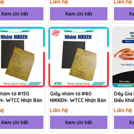
hệ
Liên hệ
Liên hệ
Xem chi tiết
Xem chi tiết
Xe
nhám tờ #150
Giấy nhám tờ #80
Dây Gia 
N- WTCC Nhật Bản
NIKKEN- WTCC Nhật Bản
Điều Khi
(RKP) R
hệ
Liên hệ
Liên hệ
Xem chi tiết
Xem chi tiết
Xe