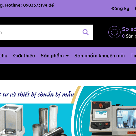
g. Hotline: 0903673194 để
Đăng ký
So s
0
Sản 
chủ
Giới thiệu
Sản phẩm
Sản phẩm khuyến mãi
Ti