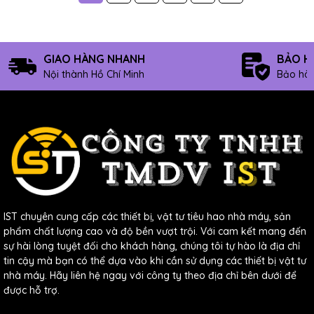
GIAO HÀNG NHANH
BẢO H
Nội thành Hồ Chí Minh
Bảo hàn
IST chuyên cung cấp các thiết bị, vật tư tiêu hao nhà máy, sản
phẩm chất lượng cao và độ bền vượt trội. Với cam kết mang đến
sự hài lòng tuyệt đối cho khách hàng, chúng tôi tự hào là địa chỉ
tin cậy mà bạn có thể dựa vào khi cần sử dụng các thiết bị vật tư
nhà máy. Hãy liên hệ ngay với công ty theo địa chỉ bên dưới để
được hỗ trợ.