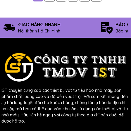
GIAO HÀNG NHANH
BẢO H
Nội thành Hồ Chí Minh
Bảo hàn
IST chuyên cung cấp các thiết bị, vật tư tiêu hao nhà máy, sản
phẩm chất lượng cao và độ bền vượt trội. Với cam kết mang đến
sự hài lòng tuyệt đối cho khách hàng, chúng tôi tự hào là địa chỉ
tin cậy mà bạn có thể dựa vào khi cần sử dụng các thiết bị vật tư
nhà máy. Hãy liên hệ ngay với công ty theo địa chỉ bên dưới để
được hỗ trợ.