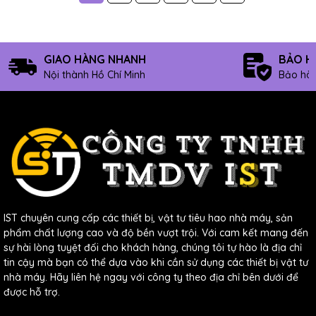
GIAO HÀNG NHANH
BẢO H
Nội thành Hồ Chí Minh
Bảo hàn
IST chuyên cung cấp các thiết bị, vật tư tiêu hao nhà máy, sản
phẩm chất lượng cao và độ bền vượt trội. Với cam kết mang đến
sự hài lòng tuyệt đối cho khách hàng, chúng tôi tự hào là địa chỉ
tin cậy mà bạn có thể dựa vào khi cần sử dụng các thiết bị vật tư
nhà máy. Hãy liên hệ ngay với công ty theo địa chỉ bên dưới để
được hỗ trợ.