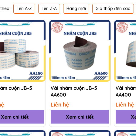
Tên A-Z
Tên Z-A
Hàng mới
Giá thấp đến cao
theo:
hám cuộn JB-5
Vải nhám cuộn JB-5
Vải nhá
AA600
AA400
hệ
Liên hệ
Liên hệ
Xem chi tiết
Xem chi tiết
Xe