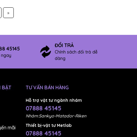
»
ĐỔI TRẢ
88 45145
Chính sách đổi trả dễ
ợ ngay
dàng
 BẬT
TƯ VẤN BÁN HÀNG
Hỗ trợ vật tư ngành nhám
07888 45145
Nhám:Sankyo-Matador-Riken
Thiết bị-vật tư Metlab
ến mãi
07888 45145