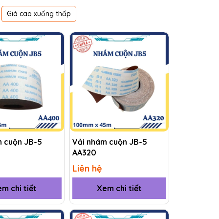
Giá cao xuống thấp
m cuộn JB-5
Vải nhám cuộn JB-5
AA320
Liên hệ
m chi tiết
Xem chi tiết