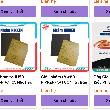
hệ
Liên hệ
Liên hệ
Xem chi tiết
Xem chi tiết
Xe
nhám tờ #150
Giấy nhám tờ #80
Dây Gia 
N- WTCC Nhật Bản
NIKKEN- WTCC Nhật Bản
Điều Khi
(RKP) R
hệ
Liên hệ
Liên hệ
Xem chi tiết
Xem chi tiết
Xe