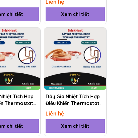
Liên hệ
m chi tiết
Xem chi tiết
Nhiệt Tích Hợp
Dây Gia Nhiệt Tích Hợp
ển Thermostat
Điều Khiển Thermostat
KP2A0072 1.8M
(RKP) RKP2A0096 2.4M
Liên hệ
m chi tiết
Xem chi tiết