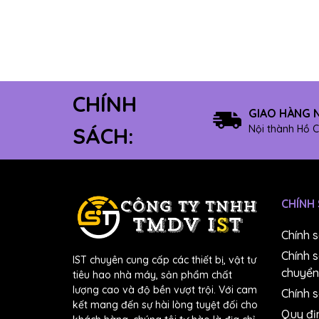
8" Có keo
12" Không keo
10" Không keo
8" Không keo
CHÍNH
Máy mài dây
GIAO HÀNG 
Máy mài module
Nội thành Hồ C
SÁCH:
#4000
#5000
#6000
CHÍNH
#7000
#8000
Chính 
#10000
Chính 
IST chuyên cung cấp các thiết bị, vật tư
Dung dịch chuẩn pH
chuyển
tiêu hao nhà máy, sản phẩm chất
Máy đúc
lượng cao và độ bền vượt trội. Với cam
Chính s
kết mang đến sự hài lòng tuyệt đối cho
Bút đo NO3-
Quy đị