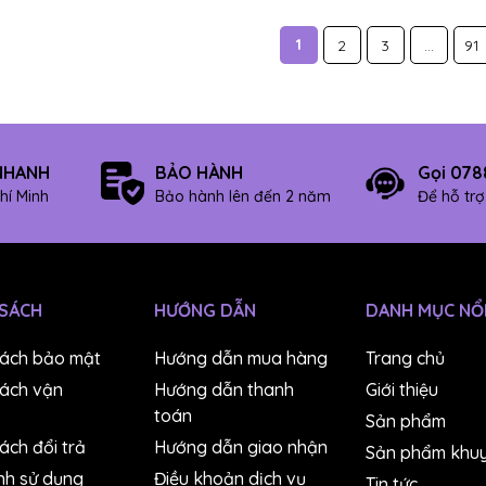
1
2
3
...
91
NHANH
BẢO HÀNH
Gọi 078
hí Minh
Bảo hành lên đến 2 năm
Để hỗ tr
 SÁCH
HƯỚNG DẪN
DANH MỤC NỔI
sách bảo mật
Hướng dẫn mua hàng
Trang chủ
sách vận
Hướng dẫn thanh
Giới thiệu
toán
Sản phẩm
ách đổi trả
Hướng dẫn giao nhận
Sản phẩm khuy
nh sử dụng
Điều khoản dịch vụ
Tin tức