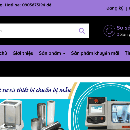
g. Hotline: 0903673194 để
Đăng ký
So s
0
Sản 
chủ
Giới thiệu
Sản phẩm
Sản phẩm khuyến mãi
Ti