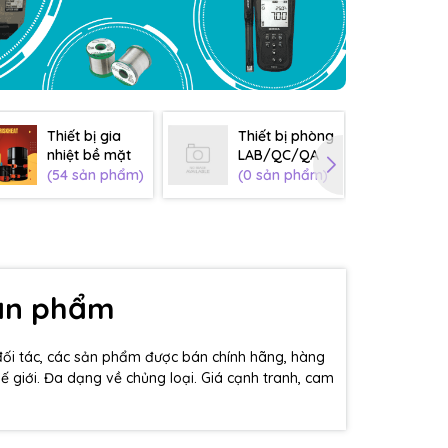
Thiết bị gia
Thiết bị phòng
Th
nhiệt bề mặt
LAB/QC/QA
sơ
(54 sản phẩm)
(0 sản phẩm)
(0
sản phẩm
đối tác, các sản phẩm được bán chính hãng, hàng
hế giới. Đa dạng về chủng loại. Giá cạnh tranh, cam