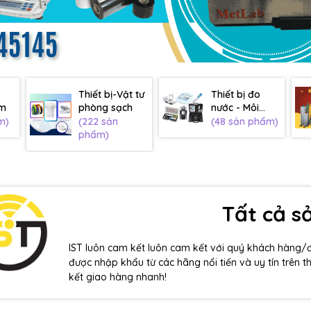
Thiết bị-Vật tư
Thiết bị đo
âm
phòng sạch
nước - Môi
trường
m)
(222 sản
(48 sản phẩm)
phẩm)
Tất cả 
IST luôn cam kết luôn cam kết với quý khách hàng/
được nhập khẩu từ các hãng nổi tiến và uy tín trên t
kết giao hàng nhanh!