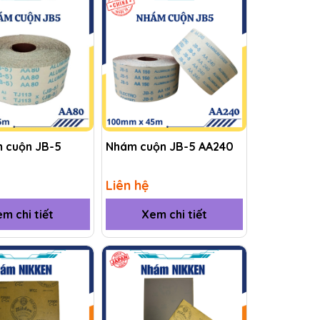
m cuộn JB-5
Nhám cuộn JB-5 AA240
Liên hệ
m chi tiết
Xem chi tiết