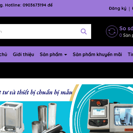
g. Hotline: 0903673194 để
Đăng ký
So s
0
Sản 
chủ
Giới thiệu
Sản phẩm
Sản phẩm khuyến mãi
Ti