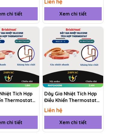
Liên hệ
m chi tiết
Xem chi tiết
Nhiệt Tích Hợp
Dây Gia Nhiệt Tích Hợp
ển Thermostat
Điều Khiển Thermostat
KP2A0072 1.8M
(RKP) RKP2A0096 2.4M
Liên hệ
m chi tiết
Xem chi tiết