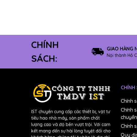
8" Có keo
12" Không keo
10" Không keo
8" Không keo
CHÍNH
Máy mài dây
GIAO HÀNG 
Máy mài module
Nội thành Hồ C
SÁCH:
#4000
#5000
#6000
CHÍNH
#7000
#8000
Chính 
#10000
Chính 
IST chuyên cung cấp các thiết bị, vật tư
Dung dịch chuẩn pH
chuyển
tiêu hao nhà máy, sản phẩm chất
Máy đúc
lượng cao và độ bền vượt trội. Với cam
Chính s
kết mang đến sự hài lòng tuyệt đối cho
Bút đo NO3-
Quy đị