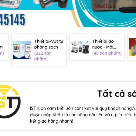
Thiết bị-Vật tư
Thiết bị đo
âm
phòng sạch
nước - Môi
trường
m)
(222 sản
(48 sản phẩm)
phẩm)
Tất cả 
IST luôn cam kết luôn cam kết với quý khách hàng/
được nhập khẩu từ các hãng nổi tiến và uy tín trên t
kết giao hàng nhanh!