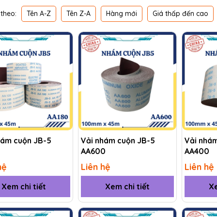
Tên A-Z
Tên Z-A
Hàng mới
Giá thấp đến cao
theo:
hám cuộn JB-5
Vải nhám cuộn JB-5
Vải nhá
AA600
AA400
hệ
Liên hệ
Liên hệ
Xem chi tiết
Xem chi tiết
Xe