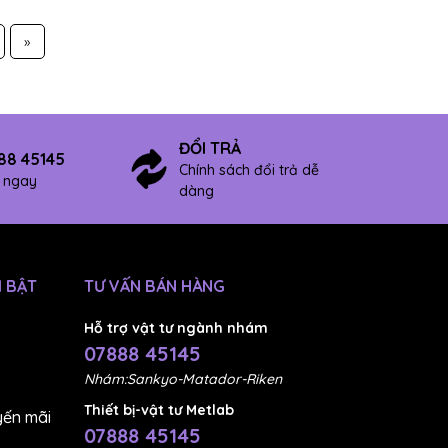
»
ĐỔI TRẢ
88 45145
Chính sách đổi trả dễ
ợ ngay
dàng
 BẬT
TƯ VẤN BÁN HÀNG
Hỗ trợ vật tư ngành nhám
07888 45145
Nhám:Sankyo-Matador-Riken
Thiết bị-vật tư Metlab
ến mãi
07888 45145