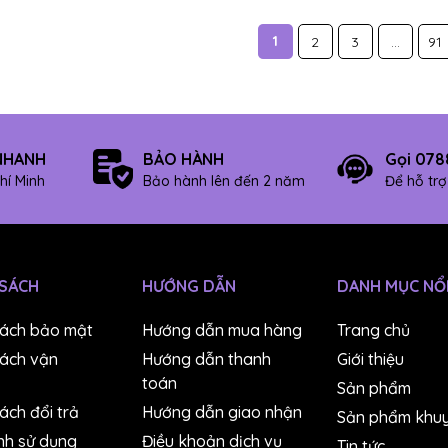
1
2
3
...
91
NHANH
BẢO HÀNH
Gọi 078
hí Minh
Bảo hành lên đến 2 năm
Để hỗ tr
 SÁCH
HƯỚNG DẪN
DANH MỤC NỔI
sách bảo mật
Hướng dẫn mua hàng
Trang chủ
sách vận
Hướng dẫn thanh
Giới thiệu
toán
Sản phẩm
ách đổi trả
Hướng dẫn giao nhận
Sản phẩm khuy
nh sử dụng
Điều khoản dịch vụ
Tin tức