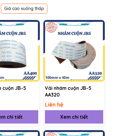
Giá cao xuống thấp
m cuộn JB-5
Vải nhám cuộn JB-5
AA320
Liên hệ
m chi tiết
Xem chi tiết