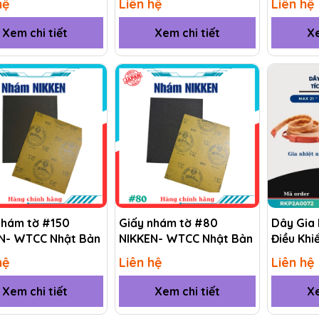
hệ
Liên hệ
Liên hệ
Xem chi tiết
Xem chi tiết
Xe
nhám tờ #150
Giấy nhám tờ #80
Dây Gia 
N- WTCC Nhật Bản
NIKKEN- WTCC Nhật Bản
Điều Khi
(RKP) R
hệ
Liên hệ
Liên hệ
Xem chi tiết
Xem chi tiết
Xe