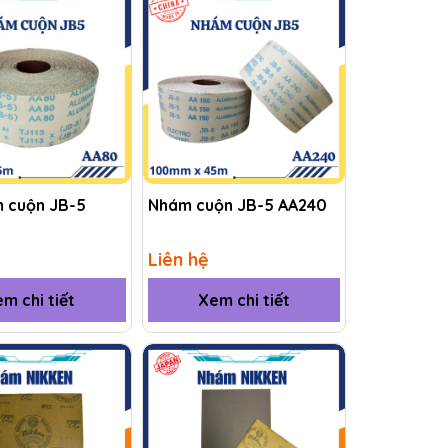
m cuộn JB-5
Nhám cuộn JB-5 AA240
Liên hệ
m chi tiết
Xem chi tiết