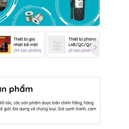
Thiết bị gia
Thiết bị phòng
Th
nhiệt bề mặt
LAB/QC/QA
sơ
(54 sản phẩm)
(0 sản phẩm)
(0
sản phẩm
đối tác, các sản phẩm được bán chính hãng, hàng
hế giới. Đa dạng về chủng loại. Giá cạnh tranh, cam