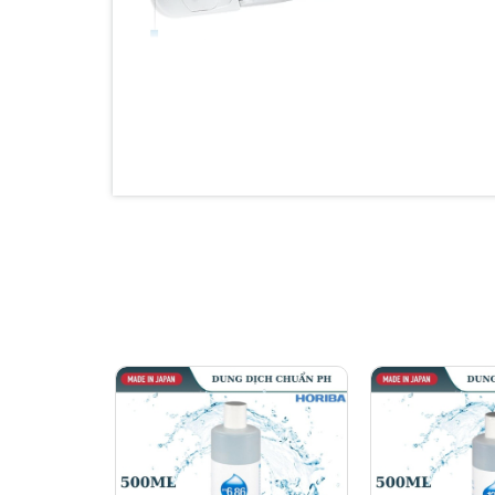
Bền bỉ và linh hoạt:
Cảm biến chống bụi và chống nước theo 
động hiệu quả trong môi trường khắc nghi
Cảm biến thay thế: Dễ dàng thay thế cảm b