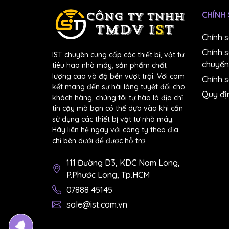
CHÍNH
Ngoài ra:
Chính 
Thiết kế nhỏ gọn, tiện lợi mang theo bên 
Chính 
IST chuyên cung cấp các thiết bị, vật tư
Dễ dàng sử dụng với giao diện đơn giản.
chuyển
tiêu hao nhà máy, sản phẩm chất
Phù hợp sử dụng trong nhiều lĩnh vực như 
lượng cao và độ bền vượt trội. Với cam
Chính s
kết mang đến sự hài lòng tuyệt đối cho
Với những tính năng vượt trội, máy đo độ ẩm 
Quy đị
khách hàng, chúng tôi tự hào là địa chỉ
xác và hiệu quả.
tin cậy mà bạn có thể dựa vào khi cần
sử dụng các thiết bị vật tư nhà máy.
Hãy liên hệ ngay với công ty theo địa
2. Ưu điểm nổi bật
chỉ bên dưới để được hỗ trợ.
Đo trực tiếp:
Cung cấp kết quả nồng độ io
111 Đường D3, KDC Nam Long,
lấy mẫu B).
P.Phước Long, Tp.HCM
Cảm biến đa năng:
Phát hiện chính xác io
đo lường.
07888 45145
Sử dụng đơn giản:
Loại bỏ hoàn toàn tha
sale@ist.com.vn
phẳng và đọc kết quả.
Tiết kiệm thời gian và mẫu:
Quy trình đo