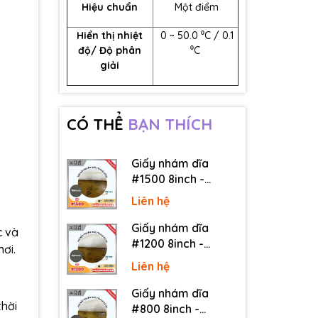
Hiệu chuẩn
Một điểm
Hiển thị nhiệt
0 ~ 50.0
⁰
C / 0.1
độ/ Độ phân
⁰
C
giải
CÓ THỂ
BẠN THÍCH
Giấy nhám dĩa
#1500 8inch -
Sankyo (Nhật) - Có
Liên hệ
keo (PSA)
Giấy nhám dĩa
c và
#1200 8inch -
nơi.
Sankyo (Nhật) - Có
Liên hệ
keo (PSA)
Giấy nhám dĩa
thời
#800 8inch -