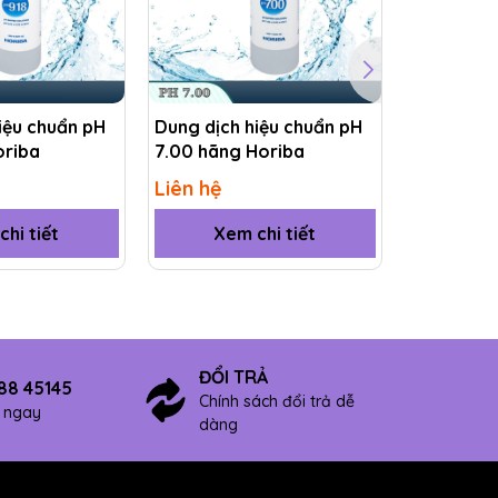
iệu chuẩn pH
Dung dịch hiệu chuẩn pH
Dung dịch
oriba
7.00 hãng Horiba
4.01 hãng
Liên hệ
Liên hệ
hi tiết
Xem chi tiết
Xem
ĐỔI TRẢ
88 45145
Chính sách đổi trả dễ
ợ ngay
dàng