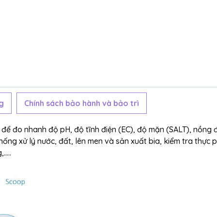
g
Chính sách bảo hành và bảo trì
 để đo nhanh độ pH, độ tĩnh điện (EC), độ mặn (SALT), nồng 
 thống xử lý nước, đất, lên men và sản xuất bia, kiểm tra thực
,….
.