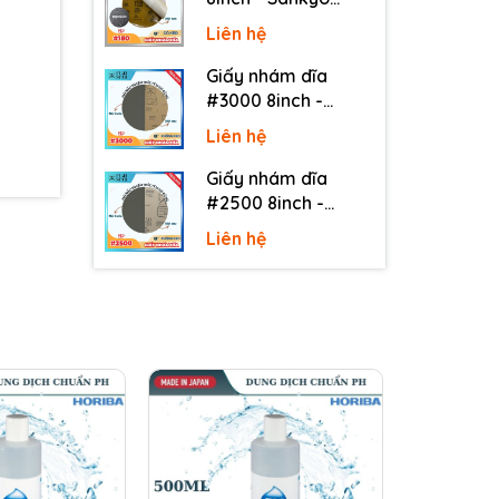
(Nhật) - Có keo
Liên hệ
(PSA)
Giấy nhám dĩa
#3000 8inch -
Sankyo (Nhật) -
Liên hệ
Không keo
Giấy nhám dĩa
#2500 8inch -
Sankyo (Nhật) -
Liên hệ
Không keo
hoạt