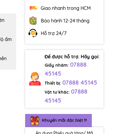
Giao nhanh trong HCM
èn
Bảo hành 12-24 tháng
Hỗ trợ 24/7
 độ ẩm
Để được hỗ trợ. Hãy gọi:
 nền
07888
Giấy nhám:
45145
07888 45145
Thiết bị:
07888
Vật tư khác:
45145
Khuyến mãi đặc biệt !!!
Áp dụng Phiếu quà tặng/ Mã