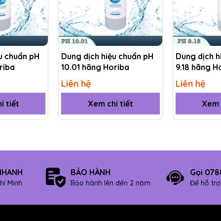
u chuẩn pH
Dung dịch hiệu chuẩn pH
Dung dịch h
riba
10.01 hãng Horiba
9.18 hãng H
Liên hệ
Liên hệ
i tiết
Xem chi tiết
Xem c
NHANH
BẢO HÀNH
Gọi 078
hí Minh
Bảo hành lên đến 2 năm
Để hỗ tr