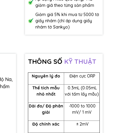
giảm giá theo từng sản phẩm
Giảm giá 5% khi mua từ 5000 tờ
giấy nhám (chỉ áp dụng giấy
nhám tờ Sankyo)
THÔNG SỐ
KỸ THUẬT
Nguyên lý đo
Điện cực ORP
độ Na,
 phẩm
Thể tích mẫu
0.3mL (0.05mL
nhỏ nhất
với tấm lấy mẫu)
Dải đo/ Độ phân
-1000 to 1000
giải
mV/ 1 mV
Độ chính xác
± 2mV