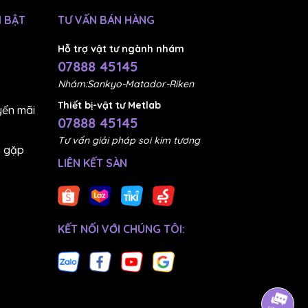
 BẬT
TƯ VẤN BÁN HÀNG
Hỗ trợ vật tư ngành nhám
07888 45145
Nhám:Sankyo-Matador-Riken
Thiết bị-vật tư Metlab
ến mãi
07888 45145
chính
Tư vấn giải pháp soi kim tương
g gặp
LIÊN KẾT SÀN
 tấm
KẾT NỐI VỚI CHÚNG TÔI:
 cầu
n