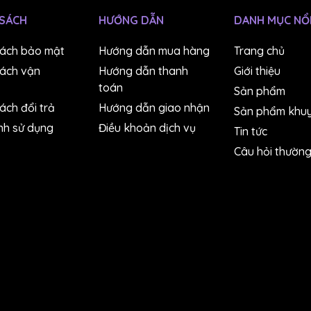
 SÁCH
HƯỚNG DẪN
DANH MỤC NỔI
sách bảo mật
Hướng dẫn mua hàng
Trang chủ
mình.
sách vận
Hướng dẫn thanh
Giới thiệu
toán
Sản phẩm
xây dựng, sản xuất, nông nghiệp, v.v.
ách đổi trả
Hướng dẫn giao nhận
Sản phẩm khuy
là công cụ không thể thiếu cho những ai cần đo lường độ ẩm 
nh sử dụng
Điều khoản dịch vụ
Tin tức
Câu hỏi thườn
n nitrat trong mẫu dung dịch chỉ với 0.3ml (hoặc 0.05ml với
n nitrat trong chất lỏng, chất rắn và cả bột, đáp ứng mọi nhu
o tác hiệu chuẩn phức tạp, chỉ cần nhỏ giọt mẫu lên cảm biế
 nhanh gọn, hạn chế lãng phí mẫu dung dịch quý giá.