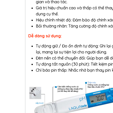
gian và thao tác.
Giá trị hiệu chuẩn cao và thấp có thể th
dụng cụ thể.
Hiệu chỉnh nhiệt độ: Đảm bảo độ chính xá
Bồi thường nhân: Tăng cường độ chính xá
Dễ dàng sử dụng:
Tự động giữ / Đo ổn định tự động: Ghi lại g
lại, mang lại sự tiện lợi cho người dùng.
Đèn nền có thể chuyển đổi: Giúp bạn dễ d
Tự động tắt nguồn (30 phút): Tiết kiệm pi
Chỉ báo pin thấp: Nhắc nhở bạn thay pin kh