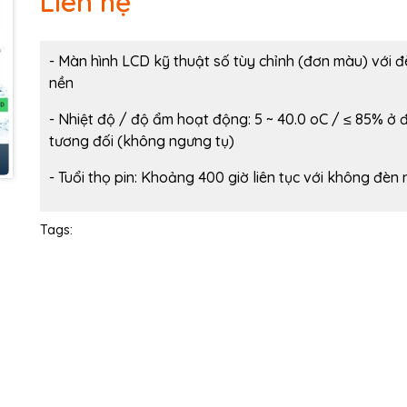
Liên hệ
Ngày hết hạn:
Điều kiện:
- Màn hình LCD kỹ thuật số tùy chỉnh (đơn màu) với đ
nền
- Nhiệt độ / độ ẩm hoạt động: 5 ~ 40.0 oC / ≤ 85% ở
tương đối (không ngưng tụ)
- Tuổi thọ pin: Khoảng 400 giờ liên tục với không đèn
Tags: