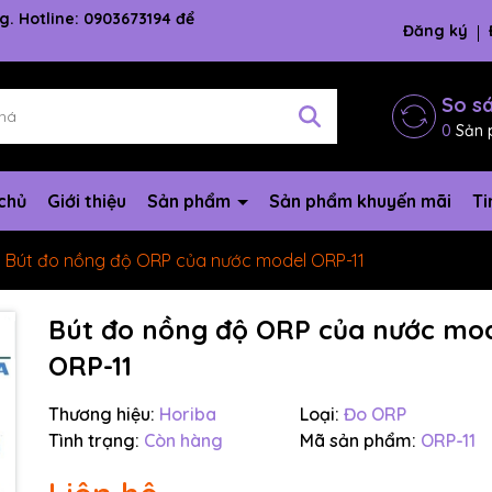
g. Hotline: 0903673194 để
Đăng ký
So s
0
Sản 
chủ
Giới thiệu
Sản phẩm
Sản phẩm khuyến mãi
Ti
Bút đo nồng độ ORP của nước model ORP-11
Bút đo nồng độ ORP của nước mo
ORP-11
Thương hiệu:
Horiba
Loại:
Đo ORP
Tình trạng:
Còn hàng
Mã sản phẩm:
ORP-11
Mã giảm giá: