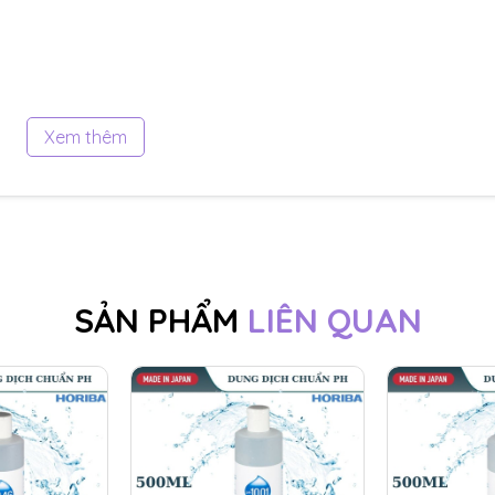
Xem thêm
tiêu chuẩn IP67: Chống bụi bẩn và nước xâm nhập, đảm bảo 
ệt.
SẢN PHẨM
LIÊN QUAN
iến khi cần thiết, giúp kéo dài tuổi thọ máy.