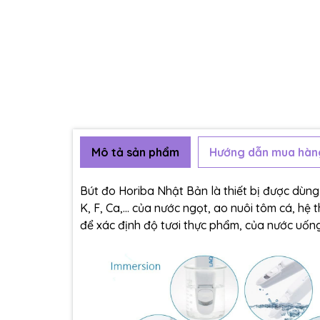
Mô tả sản phẩm
Hướng dẫn mua hàn
Bút đo Horiba Nhật Bản là thiết bị được dùng
K, F, Ca,... của nước ngọt, ao nuôi tôm cá, hệ
để xác định độ tươi thực phẩm, của nước uống