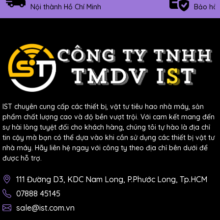
Nội thành Hồ Chí Minh
Bảo hàn
IST chuyên cung cấp các thiết bị, vật tư tiêu hao nhà máy, sản
phẩm chất lượng cao và độ bền vượt trội. Với cam kết mang đến
sự hài lòng tuyệt đối cho khách hàng, chúng tôi tự hào là địa chỉ
tin cậy mà bạn có thể dựa vào khi cần sử dụng các thiết bị vật tư
nhà máy. Hãy liên hệ ngay với công ty theo địa chỉ bên dưới để
được hỗ trợ.
111 Đường D3, KDC Nam Long, P.Phước Long, Tp.HCM
07888 45145
sale@ist.com.vn