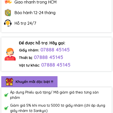
Giao nhanh trong HCM
Bảo hành 12-24 tháng
Hỗ trợ 24/7
Để được hỗ trợ. Hãy gọi:
07888 45145
Giấy nhám:
07888 45145
Thiết bị:
07888 45145
Vật tư khác:
Khuyến mãi đặc biệt !!!
Áp dụng Phiếu quà tặng/ Mã giảm giá theo từng sản
phẩm
Giảm giá 5% khi mua từ 5000 tờ giấy nhám (chỉ áp dụng
giấy nhám tờ Sankyo)