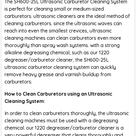
The SH600-25L Ultrasonic Carburetor Cleaning System
is perfect for cleaning small or medium-sized
carburetors. ultrasonic cleaners are the ideal method of
cleaning carburetors. since the ultrasonic waves can
reach into even the smallest crevices, ultrasonic
cleaning machines can clean carburetors even more
thoroughly than spray wash systems. with a strong
alkaline degreasing chemical, such as our 1220
degreaser/carburetor cleaner, the SH600-25L
ultrasonic carburetor cleaning system can quickly
remove heavy grease and varnish buildup from
carburetors.
How to Clean Carburetors using an Ultrasonic
Cleaning System:
In order to clean carburetors thoroughly, the ultrasonic
cleaning machines must be used with a degreasing
chemical. our 1220 degreaser/carburetor cleaner is a
very powerful degreaser that cleans thoroughly and