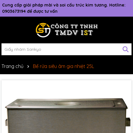
Cung cấp giải pháp mài và soi cấu trúc kim tương. Hotline:
0903673194 để được tư vấn
Trang chủ
Bể rửa siêu âm gia nhiệt 25L