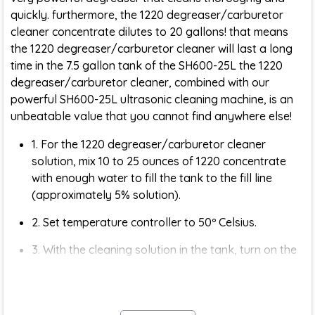
quickly. furthermore, the 1220 degreaser/carburetor
cleaner concentrate dilutes to 20 gallons! that means
the 1220 degreaser/carburetor cleaner will last a long
time in the 7.5 gallon tank of the SH600-25L the 1220
degreaser/carburetor cleaner, combined with our
powerful SH600-25L ultrasonic cleaning machine, is an
unbeatable value that you cannot find anywhere else!
1. For the 1220 degreaser/carburetor cleaner
solution, mix 10 to 25 ounces of 1220 concentrate
with enough water to fill the tank to the fill line
(approximately 5% solution).
2. Set temperature controller to 50º Celsius.
3. With the cleaning solution in the tank, turn on the
ultrasonic power for 5 minutes to de-gas the
solution.
4. Clean carburetors from 15 to 30 minutes (15