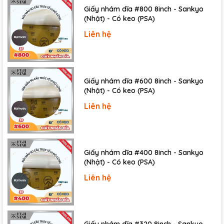
®
Stamina XP
Series
Giấy nhám dĩa #800 8inch - Sankyo
(Nhật) - Có keo (PSA)
Digital ultrasonic timer
Drain pipe on side for easy draining and cleaning
Liên hệ
Very reliable industrial-grade transducer
Temperature controlled heating for best cleaning
performance
Tank capacity: 25 liters, 7.5 gallons (Fills to 6
Giấy nhám dĩa #600 8inch - Sankyo
(Nhật) - Có keo (PSA)
Gallons)
Tank inside dimensions: 18.5"×11.5"×8" (L×W×H) The fill
Liên hệ
height is 7".
Power supply: ac100 ~ 120v, 50/60hz
Weight: 60 lb
Giấy nhám dĩa #400 8inch - Sankyo
(Nhật) - Có keo (PSA)
Liên hệ