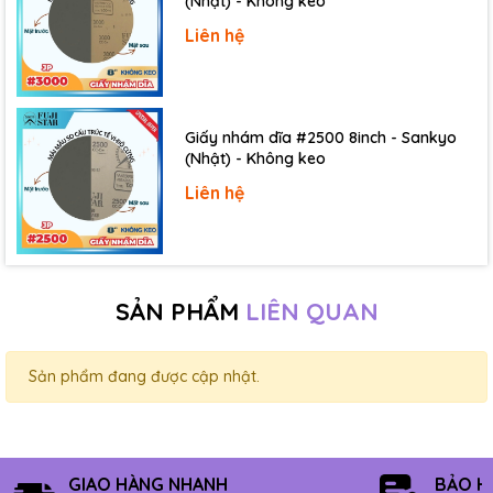
(Nhật) - Không keo
Liên hệ
Giấy nhám dĩa #2500 8inch - Sankyo
(Nhật) - Không keo
Liên hệ
SẢN PHẨM
LIÊN QUAN
Sản phẩm đang được cập nhật.
GIAO HÀNG NHANH
BẢO H