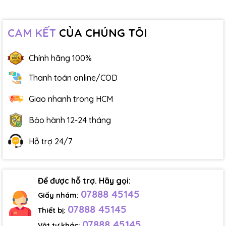
CAM KẾT
CỦA CHÚNG TÔI
Chính hãng 100%
Thanh toán online/COD
Giao nhanh trong HCM
Bảo hành 12-24 tháng
Hỗ trợ 24/7
Để được hỗ trợ. Hãy gọi:
07888 45145
Giấy nhám:
07888 45145
Thiết bị:
07888 45145
Vật tư khác: