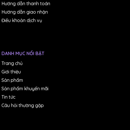
Hướng dẫn thanh toán
Nguồn năng lượng
6F22 (9V) × 1 hoặc Bộ đổi ngu
Hướng dẫn giao nhận
Điều khoản dịch vụ
Kích thước
209(L) × 96(W) × 45(S)mm
Cân nặng
khoảng 450g
7066A (Dây đo)
DANH MỤC NỔI BẬT
9169 (Hộp đựng)
Trang chủ
Phụ kiện đi kèm
8025 (Cắm cho giắc đầu ra)
Giới thiệu
6F22 × 1
Sách hướng dẫn
Sản phẩm
Sản phẩm khuyến mãi
8022 (Bộ chuyển đổi AC) (110V
Tin tức
Phụ kiện tùy chọn
8023 (Bộ chuyển đổi AC) (220V
Câu hỏi thường gặp
7256 (Dây đầu ra)
Bảo hành
12 tháng