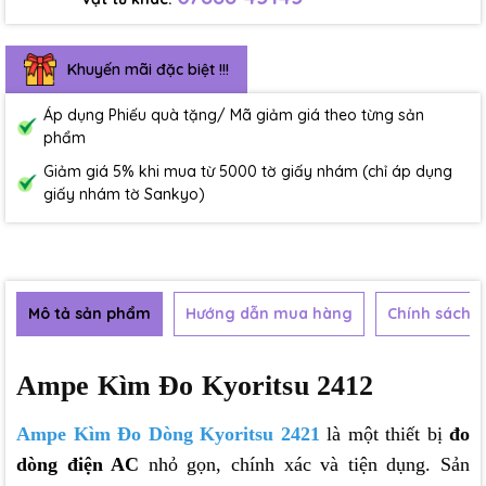
Khuyến mãi đặc biệt !!!
Áp dụng Phiếu quà tặng/ Mã giảm giá theo từng sản
phẩm
Giảm giá 5% khi mua từ 5000 tờ giấy nhám (chỉ áp dụng
giấy nhám tờ Sankyo)
Mô tả sản phẩm
Hướng dẫn mua hàng
Chính sách b
Ampe Kìm Đo Kyoritsu 2412
Ampe Kìm Đo Dòng Kyoritsu 24
21
là một thiết bị
đo
dòng điện AC
nhỏ gọn, chính xác và tiện dụng. Sản