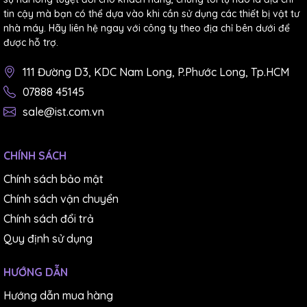
±2%rdg±3dgt [50/60Hz],
tin cậy mà bạn có thể dựa vào khi cần sử dụng các thiết bị vật tư
±5%rdg±5dgt [40 - 400Hz] (50
nhà máy. Hãy liên hệ ngay với công ty theo địa chỉ bên dưới để
được hỗ trợ.
600V
111 Đường D3, KDC Nam Long, P.Phước Long, Tp.HCM
AC V
±2%rdg±5dgt (50/60Hz)
07888 45145
±5%rdg±5dgt (40 - 400Hz)
sale@ist.com.vn
Ω
200Ω ±1,5%rdg±5dgt
CHÍNH SÁCH
Kích thước dây dẫn
Ø40mm tối đa.
Chính sách bảo mật
Tần số đáp ứng
40 - 400Hz
Chính sách vận chuyển
Chính sách đổi trả
Ảnh hưởng của từ
Quy định sử dụng
trường lạc ngoài
Tối đa 10mA AC.
Ø15mm 100A
HƯỚNG DẪN
Đầu ra
Đầu ghi: DC200mV so với giá tr
Hướng dẫn mua hàng