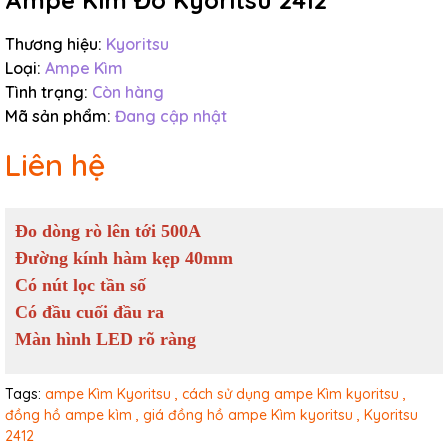
Ampe Kìm Đo Kyoritsu 2412
Thương hiệu:
Kyoritsu
Loại:
Ampe Kìm
Tình trạng:
Còn hàng
Mã sản phẩm:
Đang cập nhật
Liên hệ
Đo dòng rò lên tới 500A
Đường kính hàm kẹp 40mm
Có nút lọc tần số
Có đầu cuối đầu ra
Màn hình LED rõ ràng
Tags:
ampe Kìm Kyoritsu ,
cách sử dụng ampe Kìm kyoritsu ,
đồng hồ ampe kìm ,
giá đồng hồ ampe Kìm kyoritsu ,
Kyoritsu
2412