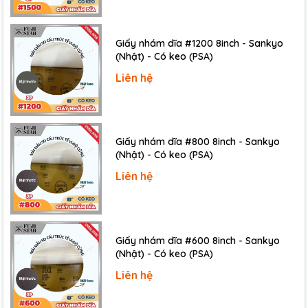
Độ phân giải cao
Đồng hồ ampe kìm Kyoritsu 2412
có độ phân giải
Giấy nhám dĩa #1200 8inch - Sankyo
0,01mA, cho kết quả đo chính xác và chi tiết.
(Nhật) - Có keo (PSA)
Sản phẩm cũng có công tắc lọc tần số để loại bỏ ảnh
Liên hệ
hưởng của sóng hài, tăng độ tin cậy của kết quả đo.
Ampe kìm Kyoritsu 2412 có thiết kế tiện dụng
Giấy nhám dĩa #800 8inch - Sankyo
(Nhật) - Có keo (PSA)
Ampe kìm đo dòng rò Kyoritsu 2412
có thiết kế
nhỏ gọn, trọng lượng nhẹ, dễ dàng cầm tay và thao
Liên hệ
tác.
Mặt số hiển thị rõ ràng, có đèn nền, dễ quan sát ngay
cả trong điều kiện thiếu ánh sáng.
Giấy nhám dĩa #600 8inch - Sankyo
Núm điều chỉnh và các chỉ số được in rõ ràng, dễ
(Nhật) - Có keo (PSA)
dàng chuyển đổi chức năng.
Liên hệ